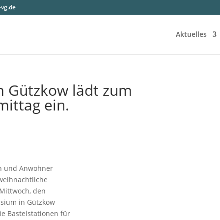
vg.de
Aktuelles
m Gützkow lädt zum
ittag ein.
rn und Anwohner
weihnachtliche
Mittwoch, den
asium in Gützkow
e Bastelstationen für