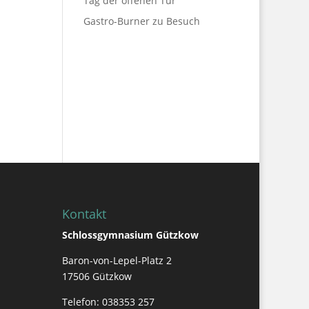
Tag der offenen Tür
Gastro-Burner zu Besuch
Kontakt
Schlossgymnasium Gützkow
Baron-von-Lepel-Platz 2
17506 Gützkow
Telefon: 038353 257