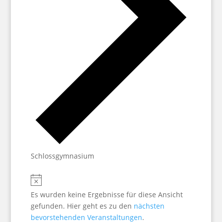
Schlossgymnasium
Veranstaltungen
Hinweis
Es wurden keine Ergebnisse für diese Ansicht
gefunden. Hier geht es zu den
nächsten
bevorstehenden Veranstaltungen
.