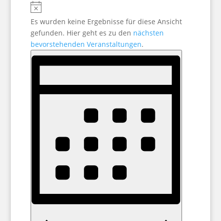
Hinweis
Es wurden keine Ergebnisse für diese Ansicht
gefunden. Hier geht es zu den
nächsten
bevorstehenden Veranstaltungen
.
Ansichten-
Veranstaltung
Ansichten-
Navigation
Navigation
Monat