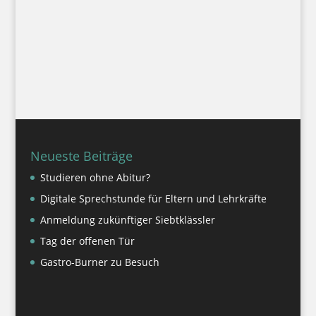
Termine.
Interna für den Schulalltag publizieren wir
ausschließlich auf unserer Lernplattform.
Neueste Beiträge
Studieren ohne Abitur?
Digitale Sprechstunde für Eltern und Lehrkräfte
Anmeldung zukünftiger Siebtklässler
Tag der offenen Tür
Gastro-Burner zu Besuch