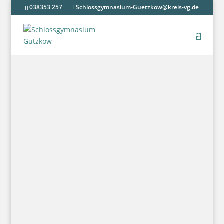
038353 257
Schlossgymnasium-Guetzkow@kreis-vg.de
Aktuelle Berichte und
Informationen
Ankündigung Weihnachtlicher Nachmittag
von
F. Opolka
|
Nov. 23, 2025